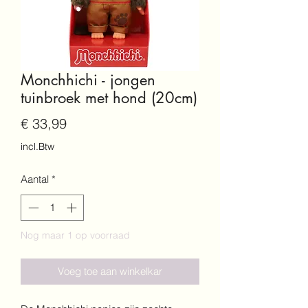
Monchhichi - jongen
tuinbroek met hond (20cm)
Prijs
€ 33,99
incl.Btw
Aantal
*
Nog maar 1 op voorraad
Voeg toe aan winkelkar