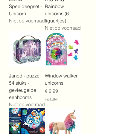
Speeldeegset -
Rainbow
Unicorn
unicorns (6
Niet op voorraad
figuurtjes)
Niet op voorraad
Janod - puzzel
Window walker
54 stuks -
unicorns
gevleugelde
Prijs
€ 2,99
eenhoorns
incl.Btw
Niet op voorraad