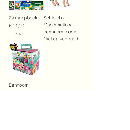
Zaklampboek
Schleich -
Marshmallow
Prijs
€ 11,00
eenhoorn merrie
incl.Btw
Niet op voorraad
Eenhoorn
aquarium Tubi
Jelly Tuban
Niet op voorraad
Gewoon een mama BV
Paalstraat 49