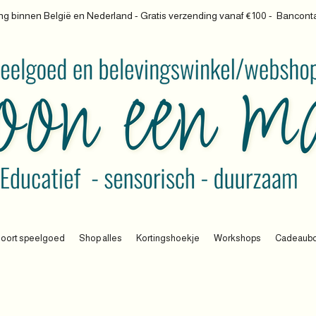
g binnen België en Nederland - Gratis verzending vanaf €100 -
Banconta
oort speelgoed
Shop alles
Kortingshoekje
Workshops
Cadeaub