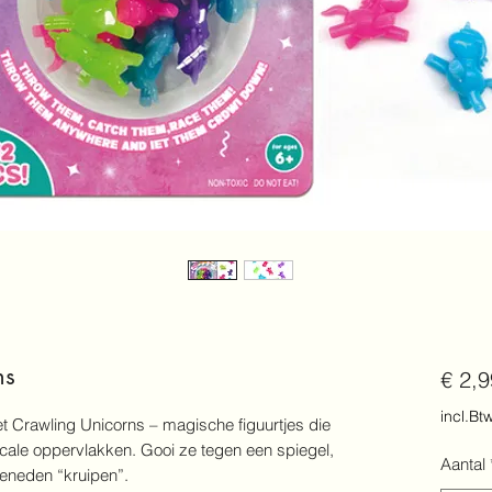
ns
€ 2,9
incl.Bt
t Crawling Unicorns – magische figuurtjes die
icale oppervlakken. Gooi ze tegen een spiegel,
Aantal
beneden “kruipen”.