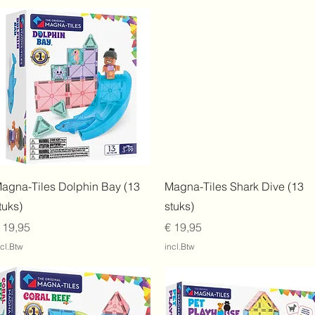
Snel overzicht
Snel overzicht
agna-Tiles Dolphin Bay (13
Magna-Tiles Shark Dive (13
tuks)
stuks)
rijs
Prijs
 19,95
€ 19,95
ncl.Btw
incl.Btw