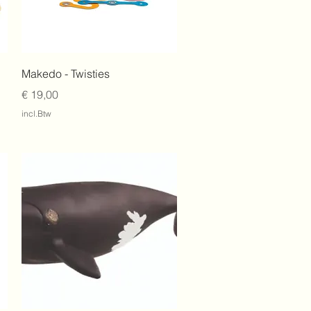
Snel overzicht
Makedo - Twisties
Prijs
€ 19,00
incl.Btw