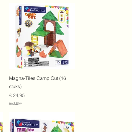
Snel overzicht
Magna-Tiles Camp Out (16
stuks)
Prijs
€ 24,95
incl.Btw