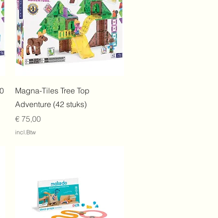
Snel overzicht
50
Magna-Tiles Tree Top
Adventure (42 stuks)
Prijs
€ 75,00
incl.Btw