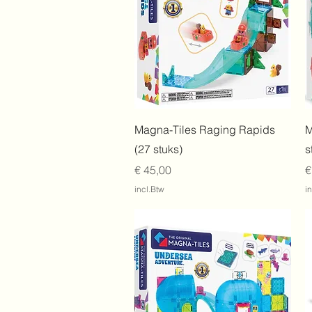
Snel overzicht
Magna-Tiles Raging Rapids
M
(27 stuks)
s
Prijs
P
€ 45,00
€
incl.Btw
i