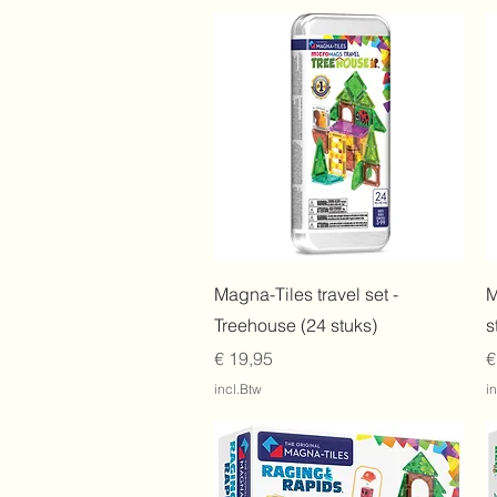
Snel overzicht
Magna-Tiles travel set -
M
Treehouse (24 stuks)
s
Prijs
P
€ 19,95
€
incl.Btw
i