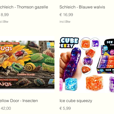
Snel overzicht
Snel overzicht
chleich - Thomson gazelle
Schleich - Blauwe walvis
rijs
Prijs
 8,99
€ 16,99
ncl.Btw
incl.Btw
Snel overzicht
Snel overzicht
ellow Door - Insecten
Ice cube squeezy
rijs
Prijs
 42,00
€ 5,99