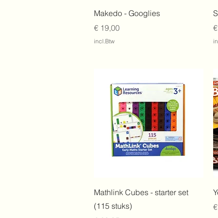
Snel overzicht
Makedo - Googlies
S
Prijs
P
€ 19,00
€
incl.Btw
i
Snel overzicht
Mathlink Cubes - starter set
Y
(115 stuks)
P
€