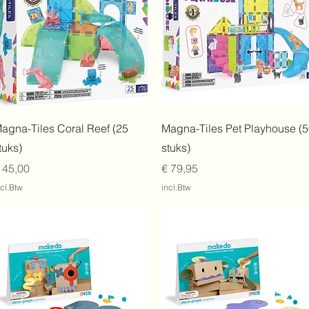
Snel overzicht
Snel overzicht
agna-Tiles Coral Reef (25
Magna-Tiles Pet Playhouse (
tuks)
stuks)
rijs
Prijs
 45,00
€ 79,95
ncl.Btw
incl.Btw