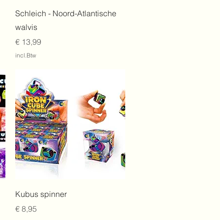
Snel overzicht
Schleich - Noord-Atlantische
walvis
Prijs
€ 13,99
incl.Btw
Snel overzicht
Kubus spinner
Prijs
€ 8,95