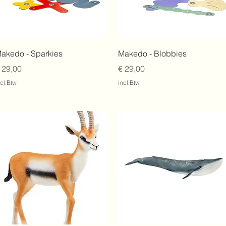
Snel overzicht
Snel overzicht
akedo - Sparkies
Makedo - Blobbies
rijs
Prijs
 29,00
€ 29,00
ncl.Btw
incl.Btw