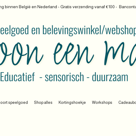
g binnen België en Nederland - Gratis verzending vanaf €100 -
Banconta
oort speelgoed
Shop alles
Kortingshoekje
Workshops
Cadeaub