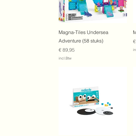
Snel overzicht
Magna-Tiles Undersea
M
Adventure (58 stuks)
P
€
Prijs
€ 89,95
i
incl.Btw