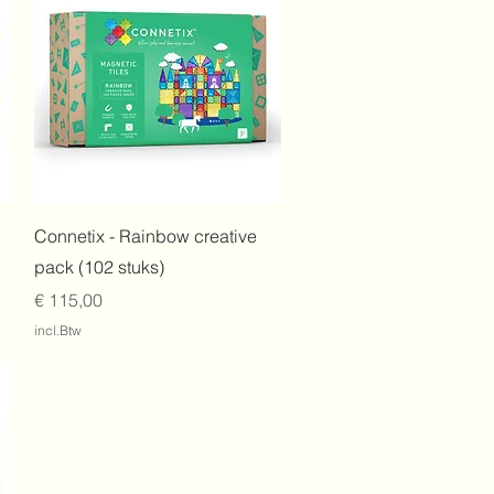
Snel overzicht
Connetix - Rainbow creative
pack (102 stuks)
Prijs
€ 115,00
incl.Btw