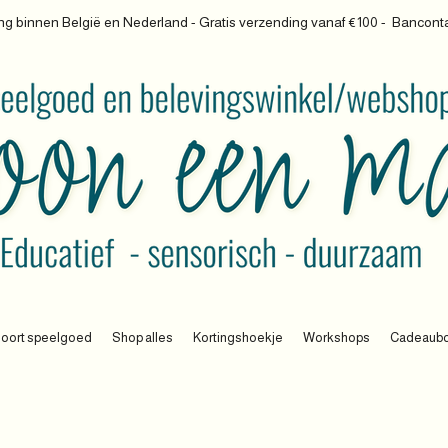
g binnen België en Nederland - Gratis verzending vanaf €100 -
Banconta
oort speelgoed
Shop alles
Kortingshoekje
Workshops
Cadeaub