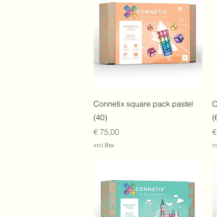
Snel overzicht
Connetix square pack pastel
C
(40)
(
Prijs
P
€ 75,00
€
incl.Btw
i