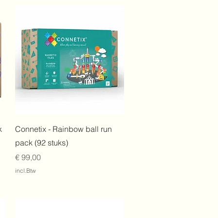
Snel overzicht
k
Connetix - Rainbow ball run
pack (92 stuks)
Prijs
€ 99,00
incl.Btw