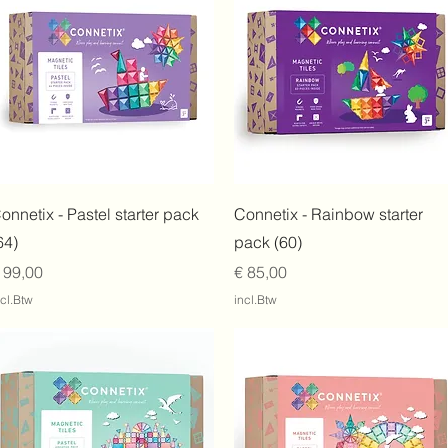
Snel overzicht
Snel overzicht
onnetix - Pastel starter pack
Connetix - Rainbow starter
64)
pack (60)
rijs
Prijs
 99,00
€ 85,00
ncl.Btw
incl.Btw