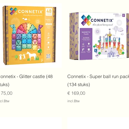
Snel overzicht
Snel overzicht
onnetix - Glitter castle (48
Connetix - Super ball run pac
tuks)
(134 stuks)
rijs
Prijs
 75,00
€ 169,00
ncl.Btw
incl.Btw