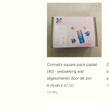
Snel overzicht
Connetix square pack pastel
C
(40) - verpakking wat
s
afgeschenen door de zon
P
€
Normale prijs
Verkoopprijs
€ 75,00
€ 67,50
i
incl.Btw