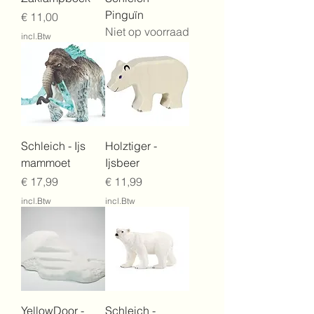
Pinguïn
Prijs
€ 11,00
Niet op voorraad
incl.Btw
Schleich - Ijs
Holztiger -
mammoet
Ijsbeer
Prijs
Prijs
€ 17,99
€ 11,99
incl.Btw
incl.Btw
YellowDoor -
Schleich -