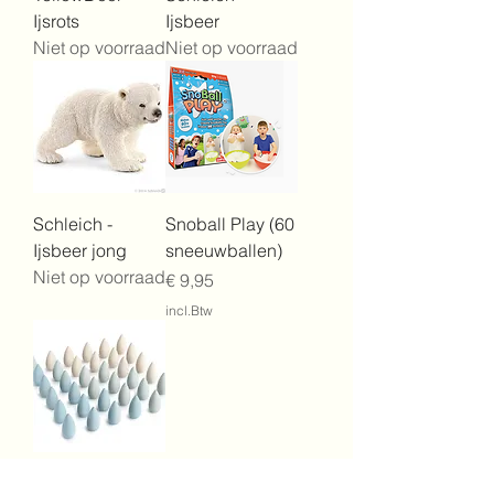
Ijsrots
Ijsbeer
Niet op voorraad
Niet op voorraad
Schleich -
Snoball Play (60
Ijsbeer jong
sneeuwballen)
Niet op voorraad
Prijs
€ 9,95
incl.Btw
Snowflake