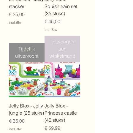
stacker
Squish train set
(35 stuks)
Prijs
€ 25,00
Prijs
€ 45,00
incl.Btw
incl.Btw
Toevoegen
Tijdelijk
aan
uitverkocht
winkelmand
Jelly Blox - Jelly
Jelly Blox -
jungle (25 stuks)
Princess castle
(45 stuks)
Prijs
€ 35,00
Prijs
€ 59,99
incl.Btw