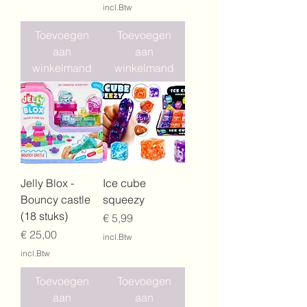
incl.Btw
Toevoegen
Toevoegen
aan
aan
winkelmand
winkelmand
Jelly Blox -
Ice cube
Bouncy castle
squeezy
(18 stuks)
Prijs
€ 5,99
Prijs
€ 25,00
incl.Btw
incl.Btw
Toevoegen
Toevoegen
aan
aan