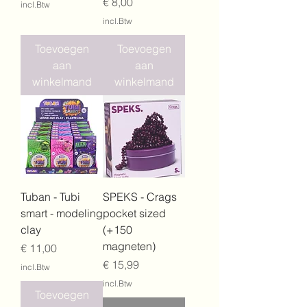
Prijs
€ 8,00
incl.Btw
incl.Btw
Toevoegen
Toevoegen
aan
aan
winkelmand
winkelmand
Tuban - Tubi
SPEKS - Crags
smart - modeling
pocket sized
clay
(+150
magneten)
Prijs
€ 11,00
Prijs
€ 15,99
incl.Btw
incl.Btw
Toevoegen