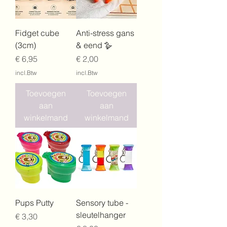
Fidget cube
Anti-stress gans
(3cm)
& eend 🪿
Prijs
Prijs
€ 6,95
€ 2,00
incl.Btw
incl.Btw
Toevoegen
Toevoegen
aan
aan
winkelmand
winkelmand
Pups Putty
Sensory tube -
sleutelhanger
Prijs
€ 3,30