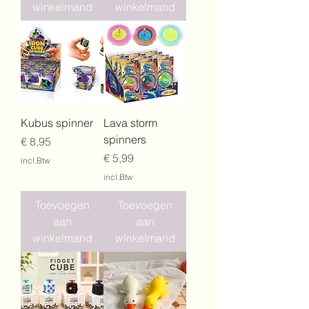
winkelmand
winkelmand
Kubus spinner
Lava storm
spinners
Prijs
€ 8,95
Prijs
€ 5,99
incl.Btw
incl.Btw
Toevoegen
Toevoegen
aan
aan
winkelmand
winkelmand