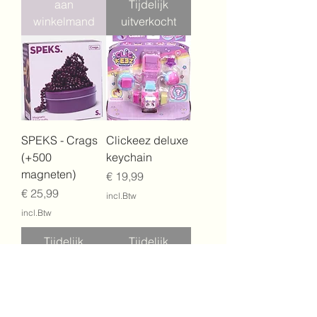
aan
Tijdelijk
winkelmand
uitverkocht
SPEKS - Crags
Clickeez deluxe
(+500
keychain
magneten)
Prijs
€ 19,99
Prijs
€ 25,99
incl.Btw
incl.Btw
Tijdelijk
Tijdelijk
uitverkocht
uitverkocht