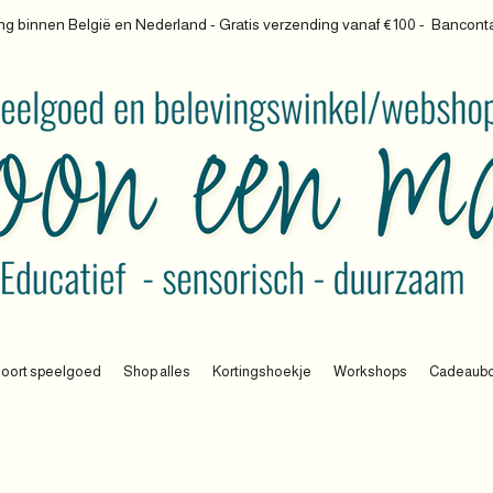
g binnen België en Nederland - Gratis verzending vanaf €100 -
Banconta
oort speelgoed
Shop alles
Kortingshoekje
Workshops
Cadeaub