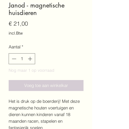
Janod - magnetische
huisdieren
Prijs
€ 21,00
incl.Btw
Aantal
*
Nog maar 1 op voorraad
Voeg toe aan winkelkar
Het is druk op de boerderij! Met deze
magnetische houten voertuigen en
dieren kunnen kinderen vanaf 18
maanden racen, stapelen en
fantasierijk spelen.