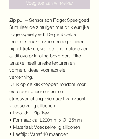
Voeg toe aan winkelkar
Zip pull – Sensorisch Fidget Speelgoed
Stimuleer de zintuigen met dit kleurrijke
fidget-speelgoed! De geribbelde
tentakels maken zoemende geluiden
bij het trekken, wat de fijne motoriek en
auditieve prikkeling bevordert. Elke
tentakel heeft unieke texturen en
vormen, ideaal voor tactiele
verkenning.
Druk op de klikknoppen rondom voor
extra sensorische input en
stressverlichting. Gemaakt van zacht,
voedselveilig siliconen.
• Inhoud: 1 Zip Trek
• Formaat: ca. L200mm x Ø135mm
• Materiaal: Voedselveilig siliconen
• Leeftijd: Vanaf 10 maanden