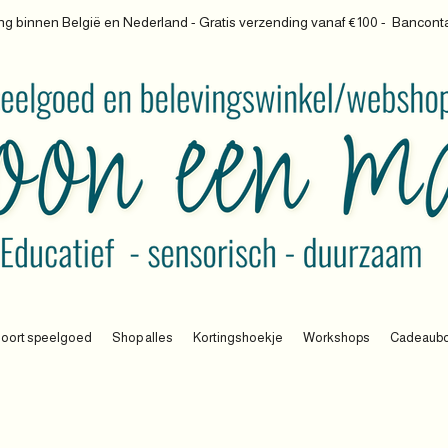
g binnen België en Nederland - Gratis verzending vanaf €100 -
Banconta
oort speelgoed
Shop alles
Kortingshoekje
Workshops
Cadeaub