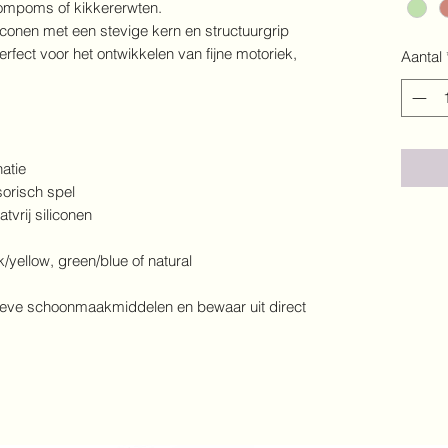
 pompoms of kikkererwten.
conen met een stevige kern en structuurgrip
rfect voor het ontwikkelen van fijne motoriek,
Aantal
natie
sorisch spel
tvrij siliconen
k/yellow, green/blue of natural
sieve schoonmaakmiddelen en bewaar uit direct