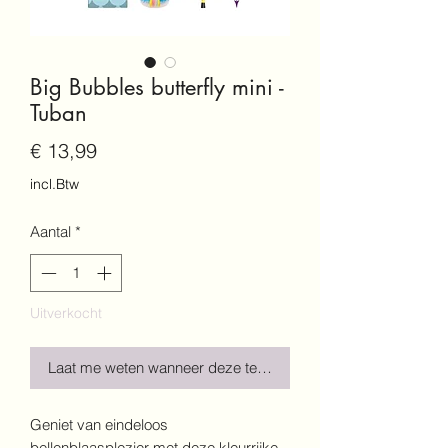
Big Bubbles butterfly mini -
Tuban
Prijs
€ 13,99
incl.Btw
Aantal
*
Uitverkocht
Laat me weten wanneer deze terug is!
Geniet van eindeloos
bellenblaasplezier met deze kleurrijke