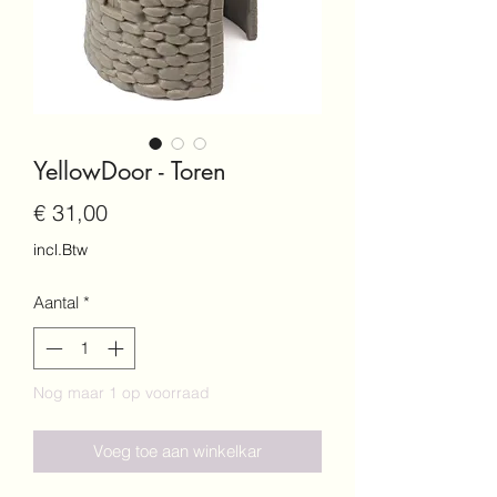
YellowDoor - Toren
Prijs
€ 31,00
incl.Btw
Aantal
*
Nog maar 1 op voorraad
Voeg toe aan winkelkar