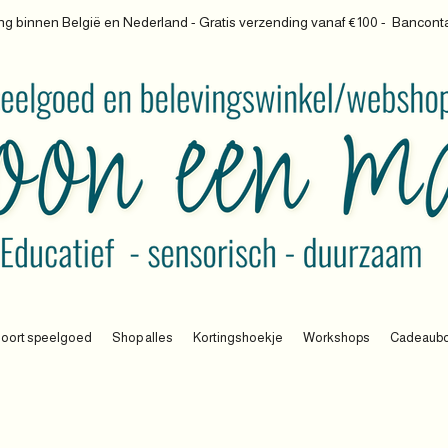
g binnen België en Nederland - Gratis verzending vanaf €100 -
Banconta
oort speelgoed
Shop alles
Kortingshoekje
Workshops
Cadeaub