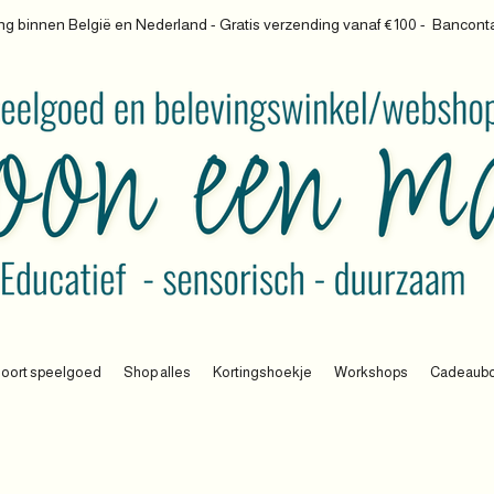
g binnen België en Nederland - Gratis verzending vanaf €100 -
Banconta
oort speelgoed
Shop alles
Kortingshoekje
Workshops
Cadeaub