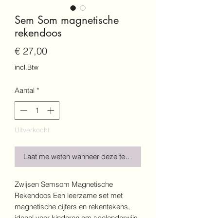
Sem Som magnetische
rekendoos
Prijs
€ 27,00
incl.Btw
Aantal
*
Uitverkocht
Laat me weten wanneer deze terug is!
Zwijsen Semsom Magnetische
Rekendoos Een leerzame set met
magnetische cijfers en rekentekens,
ideaal voor kinderen om spelenderwijs