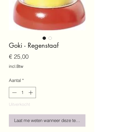
Goki - Regenstaaf
Prijs
€ 25,00
incl.Btw
Aantal
*
Uitverkocht
Laat me weten wanneer deze terug is!