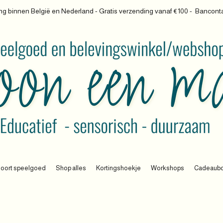
g binnen België en Nederland - Gratis verzending vanaf €100 -
Banconta
oort speelgoed
Shop alles
Kortingshoekje
Workshops
Cadeaub