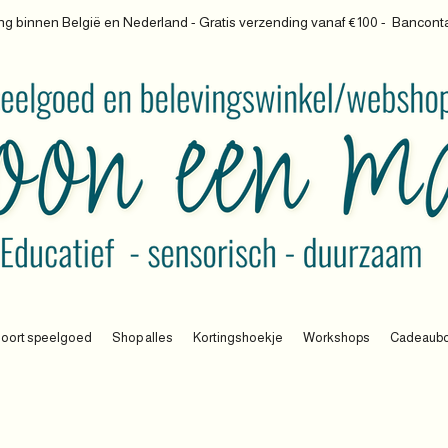
g binnen België en Nederland - Gratis verzending vanaf €100 -
Banconta
oort speelgoed
Shop alles
Kortingshoekje
Workshops
Cadeaub