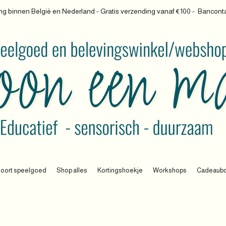
g binnen België en Nederland - Gratis verzending vanaf €100 -
Banconta
oort speelgoed
Shop alles
Kortingshoekje
Workshops
Cadeaub