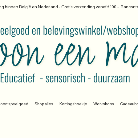
g binnen België en Nederland - Gratis verzending vanaf €100 -
Banconta
oort speelgoed
Shop alles
Kortingshoekje
Workshops
Cadeaub