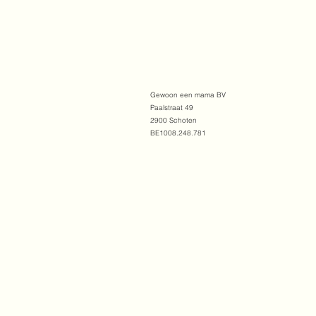
Gewoon een mama BV
Paalstraat 49
2900 Schoten
BE1008.248.781