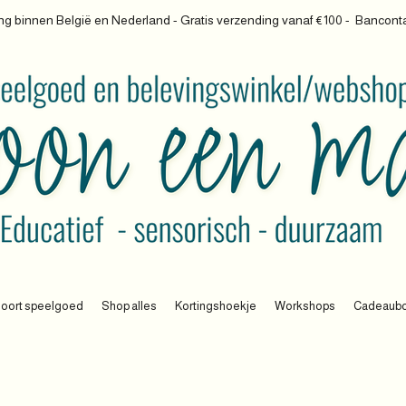
g binnen België en Nederland - Gratis verzending vanaf €100 -
Banconta
oort speelgoed
Shop alles
Kortingshoekje
Workshops
Cadeaub