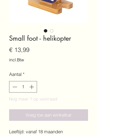
Small foot - helikopter
Prijs
€ 13,99
incl.Btw
Aantal
*
Nog maar 1 op voorraad
Voeg toe aan winkelkar
Leeftijd: vanaf 18 maanden