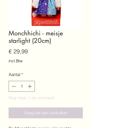
Monchhichi - meisje
starlight (20cm)
Prijs
€ 29,99
incl.Btw
Aantal
*
Nog maar 1 op voorraad
Voeg toe aan winkelkar