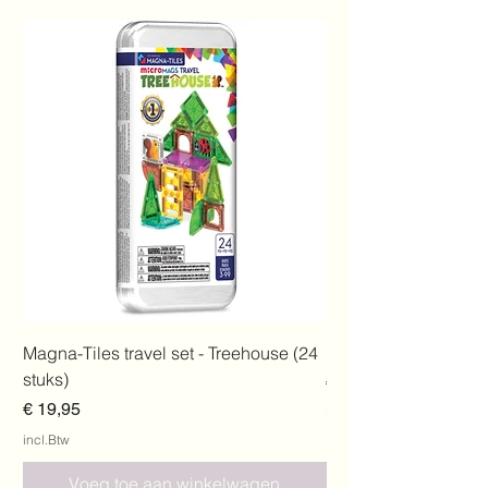
Magna-Tiles travel set - Treehouse (24
Magna-Tiles Dolphin
stuks)
Prijs
€ 19,95
Prijs
€ 19,95
incl.Btw
incl.Btw
Voeg toe aan winkelwagen