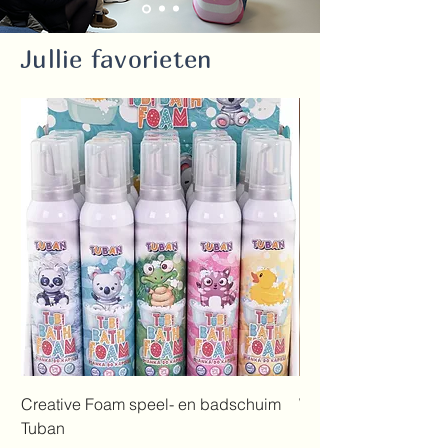
Jullie favorieten
Creative Foam speel- en badschuim
Window walkers (ver
Tuban
kleurtjes)