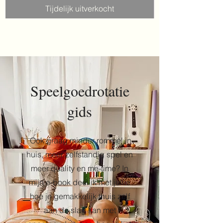
Tijdelijk uitverkocht
Speelgoedrotatie
gids
Ook graag m
inder rommel in
huis, meer zelfstandig spel en
meer quality en me-time? In
mijn e-book deel ik met jullie
hoe je gemakkelijk thuis zelf
aan de slag kan met