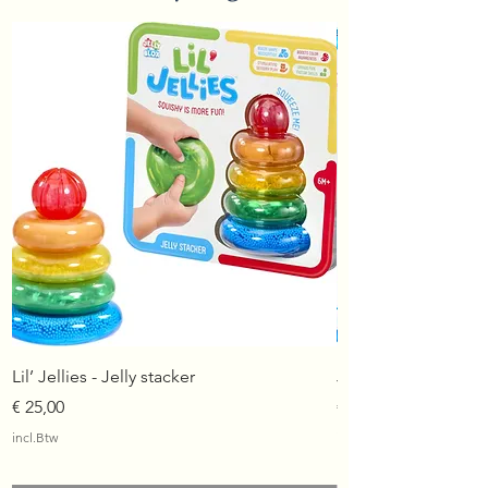
Lil’ Jellies - Jelly stacker
Jelly Blox - Squish t
Prijs
Prijs
€ 25,00
€ 45,00
incl.Btw
incl.Btw