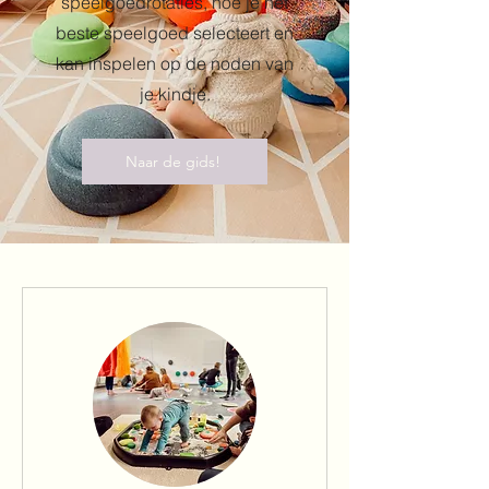
speelgoedrotaties, hoe je het
beste speelgoed selecteert en
kan inspelen op de noden van
je kindje.
Naar de gids!